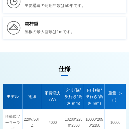
主要構造の耐用年数は50年です。
雪荷重
屋根の最大雪厚は1mです。
仕様
モデル
電源
(W)
g）
さ mm)
さ mm)
4000
10000
Z
0*2350
0*2150
ボ