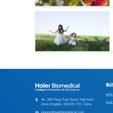
製
超低
低温
Zone,Qingdao, 266109, P.R. China
inquiry@haierbiomedical.com