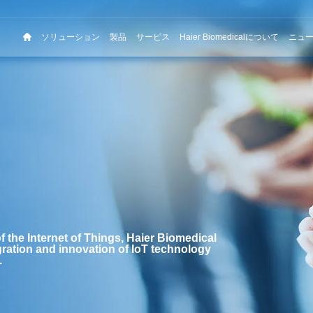
ソリューション
製品
サービス
Haier Biomedicalについて
ニュ
f the Internet of Things, Haier Biomedical
ration and innovation of IoT technology
.