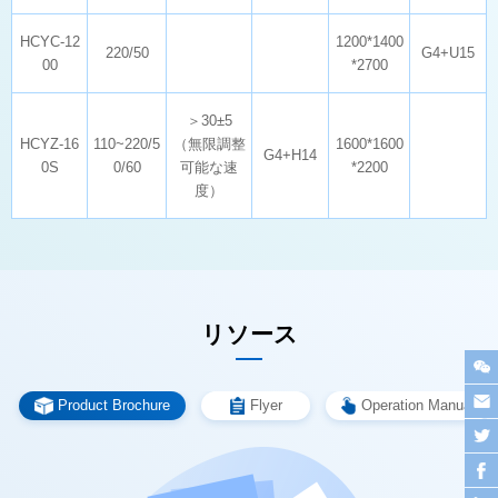
220/50
G4+U15
00
*2700
G4+H14
0S
0/60
*2200
度）
リソース
Product Brochure
Flyer
Operation Manual