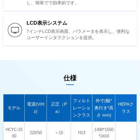
し、簡単でで効率的です。
LCD表示システム
ユーザーインタラクションを提供。
仕様
モデル
z)
a）
ラス
ンクラス
さ mm)
220/50
＞15
H13
00
*2410