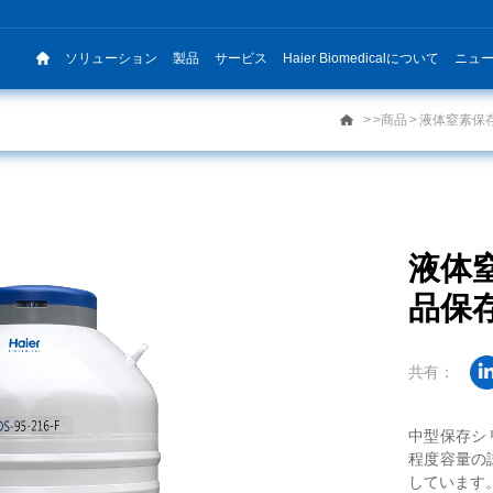
ソリューション
製品
サービス
Haier Biomedicalについて
ニュ
>商品
液体窒素保
品保
共有：
しています