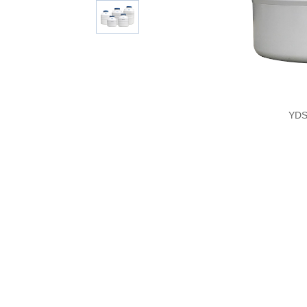
YDS-115-216S.png
YDS