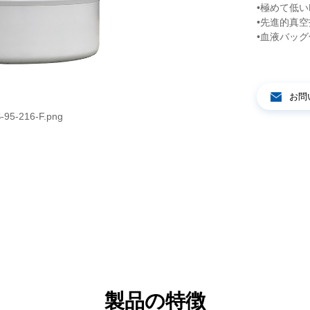
•極めて低い
•先進的真
•血液バッ
お問
-95-216-F.png
YDS-65-216
製品の特徴