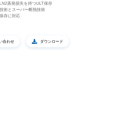
LN2蒸発損失を持つULT保存
空技術とスーパー断熱技術
グ保存に対応
い合わせ
ダウンロード
-F.png
液体窒素用容器-スマート