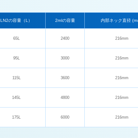
LN2の容量（L）
2mlの容量
内部ネック直径 (m
65L
2400
216mm
95L
3000
216mm
115L
3600
216mm
145L
4800
216mm
175L
6000
216mm