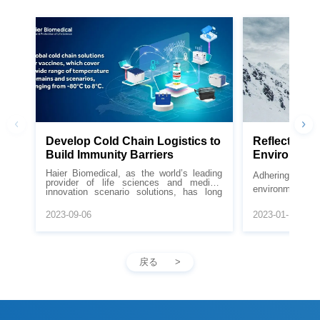
Build Immunity Barriers
Weather Con
2023-09-06
2023-01-12
protecting the 
scenarios, ranging from -80°C to 8°C.
戻る