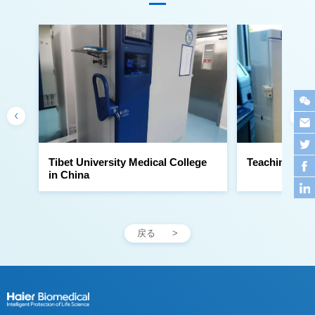
Teaching Hosp
in China
戻る