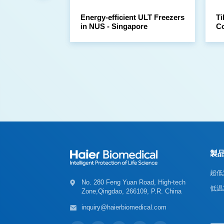
in NUS - Singapore
Co
製
超低
低温
Zone,Qingdao, 266109, P.R. China
inquiry@haierbiomedical.com